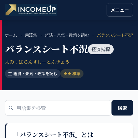
メニュー
ホーム
›
用語集
›
経済・景気・政策を読む
›
バランスシート不況
バランスシート不況
経済指標
よみ：ばらんすしーとふきょう
🗂 経済・景気・政策を読む
★★ 標準
🔍
検索
「バランスシート不況」とは