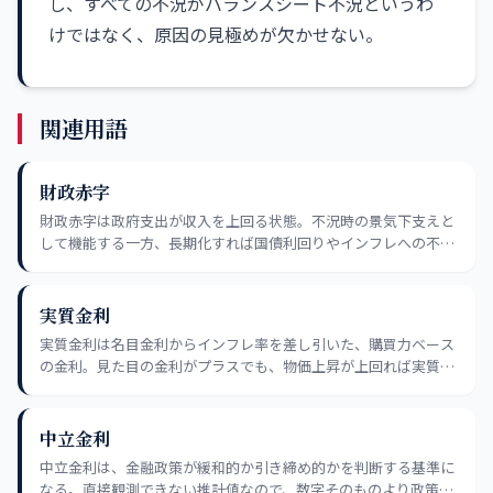
し、すべての不況がバランスシート不況というわ
けではなく、原因の見極めが欠かせない。
関連用語
財政赤字
財政赤字は政府支出が収入を上回る状態。不況時の景気下支えと
して機能する一方、長期化すれば国債利回りやインフレへの不安
材料にもなり得る。
実質金利
実質金利は名目金利からインフレ率を差し引いた、購買力ベース
の金利。見た目の金利がプラスでも、物価上昇が上回れば実質で
はマイナスになる。
中立金利
中立金利は、金融政策が緩和的か引き締め的かを判断する基準に
なる。直接観測できない推計値なので、数字そのものより政策金