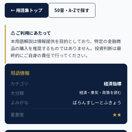
← 用語集トップ
50音・A-Zで探す
⚠️ ご利用にあたって
本用語解説は情報提供を目的としており、特定の金融商
品の購入を推奨するものではありません。投資判断は最
終的にご自身の責任で行ってください。
用語情報
カテゴリ
経済指標
経済・景気・政策を読む
大分類
よみがな
ばらんすしーとふきょう
重要度
★★