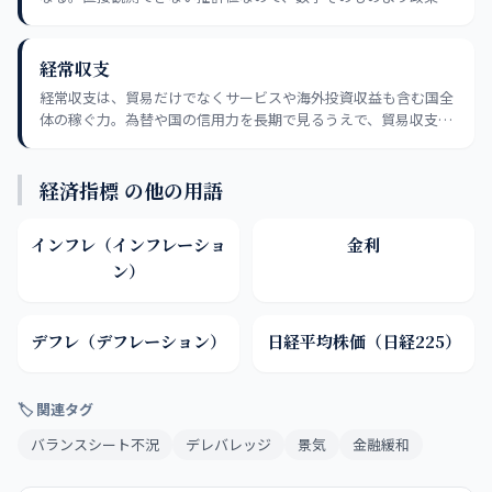
利との位置関係を意識したい。
経常収支
経常収支は、貿易だけでなくサービスや海外投資収益も含む国全
体の稼ぐ力。為替や国の信用力を長期で見るうえで、貿易収支と
の違いを押さえたい。
経済指標 の他の用語
インフレ（インフレーショ
金利
ン）
デフレ（デフレーション）
日経平均株価（日経225）
🏷 関連タグ
バランスシート不況
デレバレッジ
景気
金融緩和