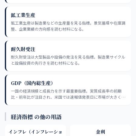
る。GDP統計より1〜2ヶ月早い。
鉱工業生産
鉱工業生産は製造業などの生産量を見る指標。景気循環や在庫調
整、企業業績の方向感を読む材料になる。
耐久財受注
耐久財受注は大型製品や設備の発注を見る指標。製造業サイクル
と設備投資の先行きを読む材料になる。
GDP（国内総生産）
一国の経済規模と成長力を示す最重要指標。実質成長率の前期
比・前年比が注目され、米国では速報値発表日に市場が大きく動
く。名目と実質の違いに注意が必要。
経済指標 の他の用語
インフレ（インフレーショ
金利