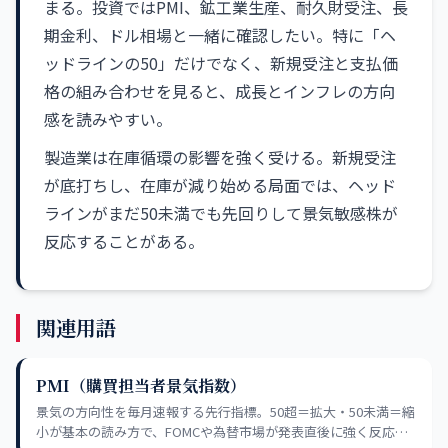
まる。投資ではPMI、鉱工業生産、耐久財受注、長
期金利、ドル相場と一緒に確認したい。特に「ヘ
ッドラインの50」だけでなく、新規受注と支払価
格の組み合わせを見ると、成長とインフレの方向
感を読みやすい。
製造業は在庫循環の影響を強く受ける。新規受注
が底打ちし、在庫が減り始める局面では、ヘッド
ラインがまだ50未満でも先回りして景気敏感株が
反応することがある。
関連用語
PMI（購買担当者景気指数）
景気の方向性を毎月速報する先行指標。50超＝拡大・50未満＝縮
小が基本の読み方で、FOMCや為替市場が発表直後に強く反応す