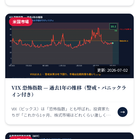
肢の違いを5年のデータで比較したものです。VOO（バ
ン…
米国市場
更新: 2026-07-02
VIX 恐怖指数 — 過去1年の推移（警戒・パニックラ
イン付き）
VIX（ビックス）は「恐怖指数」とも呼ばれ、投資家た
→
ちが「これから1ヶ月、株式市場はどれくらい激しく動
きそうか」という「不安の度合い」を数値化したもので
す。天…