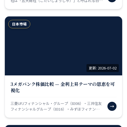
社は「五大商社（ごだいしょうしゃ）」と呼ばれる日本
独自のビジネスモデルを持つ企業群です。商社とは「特
定の製品…
日本市場
更新: 2026-07-02
3メガバンク株価比較 — 金利上昇テーマの恩恵を可
視化
三菱UFJフィナンシャル・グループ（8306）・三井住友
→
フィナンシャルグループ（8316）・みずほフィナンシ
ャルグループ（8411）は「3メガバンク」と呼ばれ…