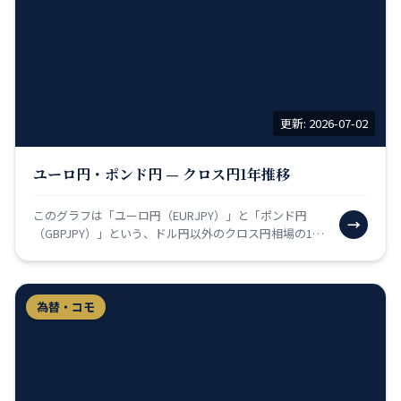
更新: 2026-07-02
ユーロ円・ポンド円 — クロス円1年推移
このグラフは「ユーロ円（EURJPY）」と「ポンド円
→
（GBPJPY）」という、ドル円以外のクロス円相場の1年
間の推移を比較したものです。ユーロはEU（欧州連
合…
為替・コモ