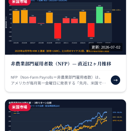
米国市場
更新: 2026-07-02
非農業部門雇用者数（NFP）— 直近12ヶ月推移
NFP（Non-Farm Payrolls＝非農業部門雇用者数）は、
→
アメリカが毎月第一金曜日に発表する「先月、米国で何
人の新しい仕事が生まれたか（または失われ…
米国市場