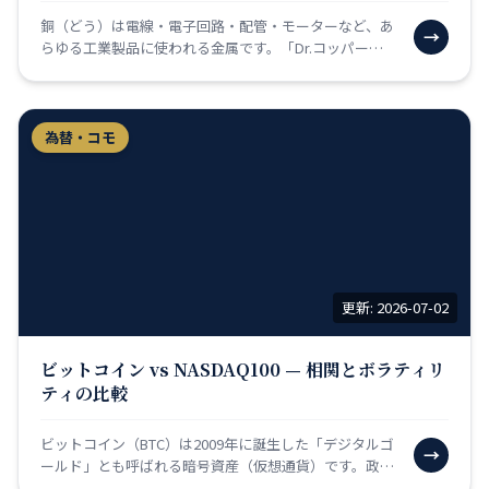
銅（どう）は電線・電子回路・配管・モーターなど、あ
→
らゆる工業製品に使われる金属です。「Dr.コッパー
（銅博士）」という愛称は「経済学の博士号を持つほ
ど、景気の…
為替・コモ
更新: 2026-07-02
ビットコイン vs NASDAQ100 — 相関とボラティリ
ティの比較
ビットコイン（BTC）は2009年に誕生した「デジタルゴ
→
ールド」とも呼ばれる暗号資産（仮想通貨）です。政府
や中央銀行とは独立した、ブロックチェーン技術（改ざ