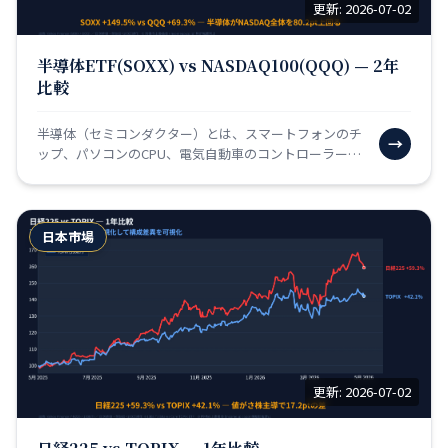
更新: 2026-07-02
半導体ETF(SOXX) vs NASDAQ100(QQQ) — 2年
比較
半導体（セミコンダクター）とは、スマートフォンのチ
→
ップ、パソコンのCPU、電気自動車のコントローラー、
AIを動かすGPUなど、あらゆる電子機器の「頭脳」とな
る…
日本市場
更新: 2026-07-02