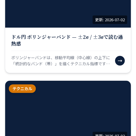
更新: 2026-07-02
ドル円 ボリンジャーバンド — ±2σ / ±3σで読む過
熱感
ボリンジャーバンドは、移動平均線（中心線）の上下に
→
「統計的なバンド（帯）」を描くテクニカル指標です。
統計学の「標準偏差（σ＝シグマ）」という概念を使
い、「価格…
テクニカル
更新: 2026-07-02