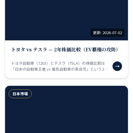
更新: 2026-07-02
トヨタ vs テスラ — 2年株価比較（EV覇権の攻防）
トヨタ自動車（7203）とテスラ（TSLA）の株価比較は
→
「日本の自動車王者 vs 電気自動車の革命児」という21
世紀の投資テーマを象徴する対決です。テスラはイ…
日本市場