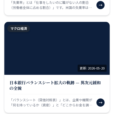
「失業率」とは「仕事をしたいのに職がない人の割合
→
（労働者全体に占める割合）」です。米国の失業率は毎
月第一金曜日に発表され、「NFP（非農業部門雇用者
数）」とと…
マクロ経済
更新: 2026-05-20
日本銀行バランスシート拡大の軌跡 — 異次元緩和
の全貌
「バランスシート（貸借対照表）」とは、企業や機関が
→
「何を持っているか（資産）」と「どこからお金を調達
したか（負債・純資産）」を示す財務表です。日本銀行