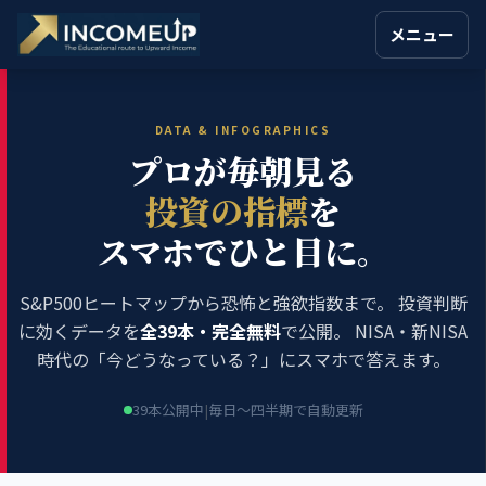
メニュー
DATA & INFOGRAPHICS
プロが毎朝見る
投資の指標
を
スマホでひと目に。
S&P500ヒートマップから恐怖と強欲指数まで。
投資判断
に効くデータを
全39本・完全無料
で公開。
NISA・新NISA
時代の「今どうなっている？」にスマホで答えます。
39本公開中
|
毎日〜四半期で自動更新