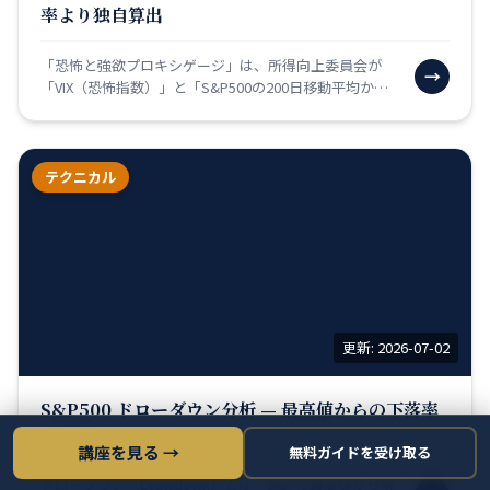
率より独自算出
「恐怖と強欲プロキシゲージ」は、所得向上委員会が
→
「VIX（恐怖指数）」と「S&P500の200日移動平均から
の乖離率」という2つの指標を組み合わせて独自に算
出…
テクニカル
更新: 2026-07-02
S&P500 ドローダウン分析 — 最高値からの下落率
（5年）
講座を見る →
無料ガイドを受け取る
ドローダウン（Drawdown）とは「直近の最高値から現