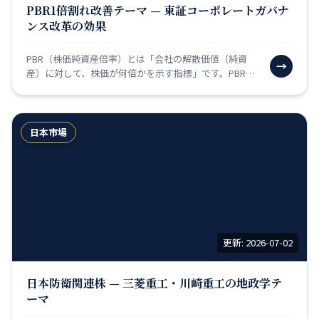
PBR1倍割れ改善テーマ — 東証コーポレートガバナ
ンス改革の効果
PBR（株価純資産倍率）とは「会社の解散価値（純資
→
産）に対して、株価が何倍かを示す指標」です。PBR=1
倍なら「株価と会社の解散価値が同じ」、PBR=0.5倍…
日本市場
更新: 2026-07-02
日本防衛関連株 — 三菱重工・川崎重工の地政学テ
ーマ