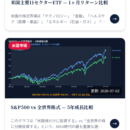
米国主要11セクターETF — 1ヶ月リターン比較
米国の株式市場は「テクノロジー」「金融」「ヘルスケ
→
ア（医療・薬品）」「エネルギー（石油・ガス）」「生
活必需品（食料品・日用品）」「一般消費財（自動車・
外食）」…
米国市場
更新: 2026-07-02
S&P500 vs 全世界株式 — 5年成長比較
このグラフは「米国株だけに投資する」vs「全世界の株
→
に分散投資する」という、NISA時代の最も重要な選択