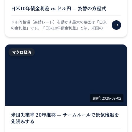
日米10年債金利差 vs ドル円 — 為替の方程式
ドル円相場（為替レート）を動かす最大の要因は「日米
→
の金利差」です。「日米10年債金利差」とは、米国の10
年国債の利回りから日本の10年国債の利回りを引いた数
値…
マクロ経済
更新: 2026-07-02
米国失業率 20年推移 — サームルールで景気後退を
先読みする