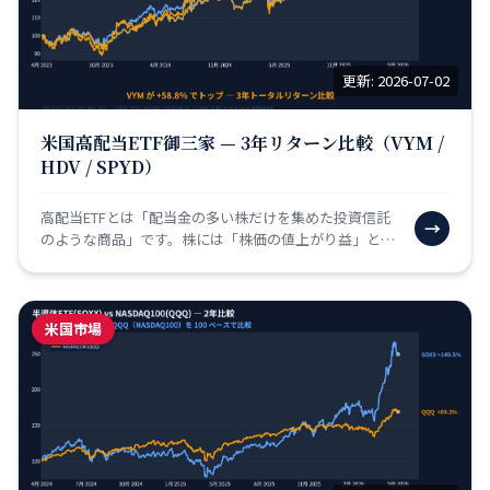
更新: 2026-07-02
米国高配当ETF御三家 — 3年リターン比較（VYM /
HDV / SPYD）
高配当ETFとは「配当金の多い株だけを集めた投資信託
→
のような商品」です。株には「株価の値上がり益」と
「配当金（企業が利益の一部を株主に分配するお金）」
という2…
米国市場