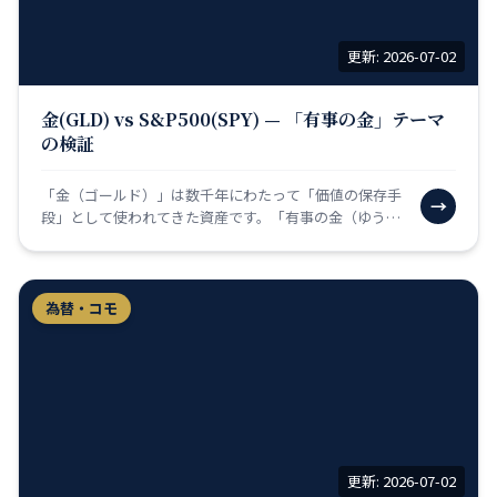
更新: 2026-07-02
金(GLD) vs S&P500(SPY) — 「有事の金」テーマ
の検証
「金（ゴールド）」は数千年にわたって「価値の保存手
→
段」として使われてきた資産です。「有事の金（ゆうじ
のきん）」という言葉があるように、戦争・経済危機・
インフレ…
為替・コモ
更新: 2026-07-02