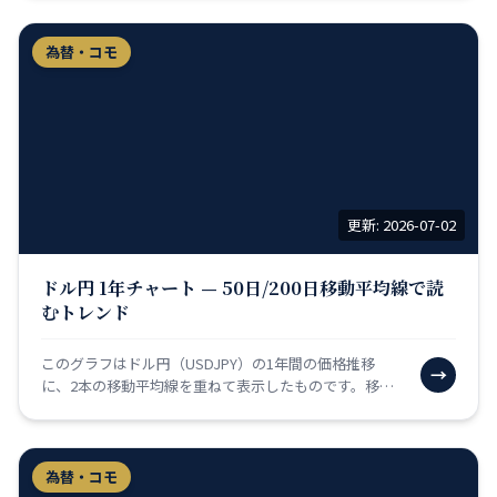
（日銀）…
為替・コモ
更新: 2026-07-02
ドル円 1年チャート — 50日/200日移動平均線で読
むトレンド
このグラフはドル円（USDJPY）の1年間の価格推移
→
に、2本の移動平均線を重ねて表示したものです。移動
平均線とは「過去N日間の終値（終了時点の価格）を平
均した…
為替・コモ