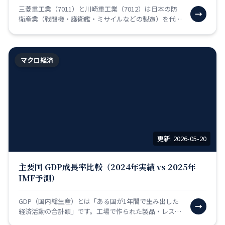
三菱重工業（7011）と川崎重工業（7012）は日本の防
→
衛産業（戦闘機・護衛艦・ミサイルなどの製造）を代表
する企業です。近年の北朝鮮のミサイル発射、台湾海峡
の…
マクロ経済
更新: 2026-05-20
主要国 GDP成長率比較（2024年実績 vs 2025年
IMF予測）
GDP（国内総生産）とは「ある国が1年間で生み出した
→
経済活動の合計額」です。工場で作られた製品・レスト
ランで提供されたサービス・政府が行った公共事業な