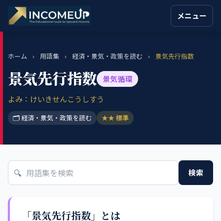
メニュー
ホーム
›
用語集
›
経済・景気・政策を読む
›
景気先行指数
景気先行指数
景気循環
よみ：けいきせんこうしすう
🗂 経済・景気・政策を読む
★★ 標準
🔍
検索
「景気先行指数」とは