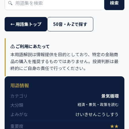
🔍
検索
← 用語集トップ
50音・A-Zで探す
⚠️ ご利用にあたって
本用語解説は情報提供を目的としており、特定の金融商
品の購入を推奨するものではありません。投資判断は最
終的にご自身の責任で行ってください。
用語情報
カテゴリ
景気循環
経済・景気・政策を読む
大分類
よみがな
けいきせんこうしすう
重要度
★★