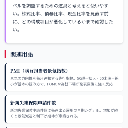
ベルを調整するための道具と考えると使いやす
い。株式比率、債券比率、現金比率を見直す前
に、どの構成項目が悪化しているかまで確認した
い。
関連用語
PMI（購買担当者景気指数）
景気の方向性を毎月速報する先行指標。50超＝拡大・50未満＝縮
小が基本の読み方で、FOMCや為替市場が発表直後に強く反応す
る。GDP統計より1〜2ヶ月早い。
新規失業保険申請件数
新規失業保険申請件数は毎週出る雇用の早期シグナル。増加が続
くと景気減速と利下げ期待が意識される。