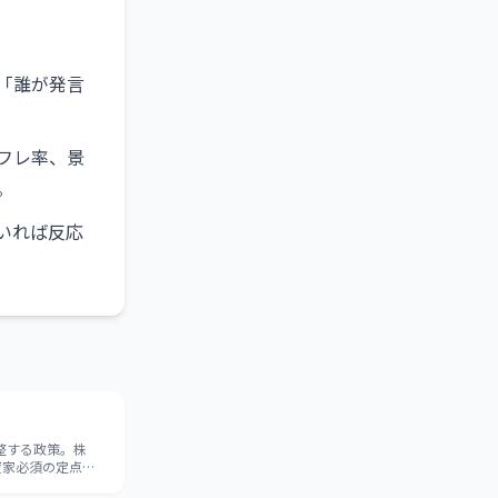
「誰が発言
フレ率、景
。
いれば反応
整する政策。株
資家必須の定点観