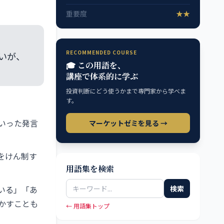
重要度
★★
RECOMMENDED COURSE
いが、
🎓 この用語を、
講座で体系的に学ぶ
投資判断にどう使うかまで専門家から学べま
す。
いった発言
マーケットゼミを見る →
をけん制す
用語集を検索
いる」「あ
検索
かすことも
← 用語集トップ