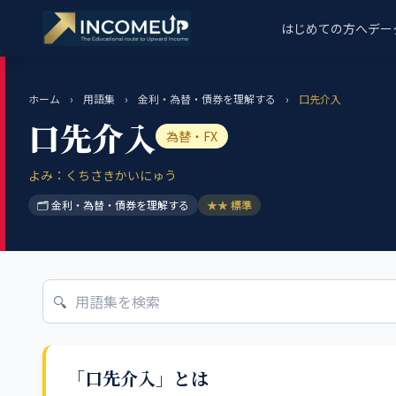
はじめての方へ
デー
ホーム
›
用語集
›
金利・為替・債券を理解する
›
口先介入
口先介入
為替・FX
よみ：くちさきかいにゅう
🗂 金利・為替・債券を理解する
★★ 標準
🔍
「口先介入」とは