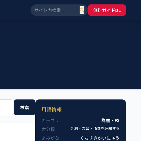
🔍
無料ガイドDL
検索
用語情報
カテゴリ
為替・FX
金利・為替・債券を理解する
大分類
よみがな
くちさきかいにゅう