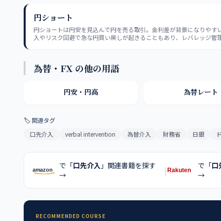
円ショート
円ショートは円安を見込んで円を売る取引。金利差が背景になりやす
入やリスク回避で急な円買い戻しが起きることもあり、レバレッジ管
なる。
為替・FX の他の用語
円安・円高
為替レート
🏷 関連タグ
口先介入
verbal intervention
為替介入
財務省
日銀
で「
口先介入
」関連書籍を探す
で「
口
|
→
→
RECOMMENDED COURSE