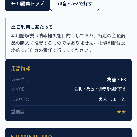
← 用語集トップ
50音・A-Zで探す
⚠️ ご利用にあたって
本用語解説は情報提供を目的としており、特定の金融商
品の購入を推奨するものではありません。投資判断は最
終的にご自身の責任で行ってください。
用語情報
カテゴリ
為替・FX
金利・為替・債券を理解する
大分類
よみがな
えんしょーと
重要度
★★
RECOMMENDED COURSE