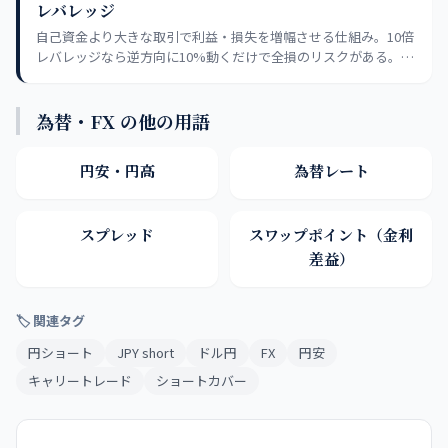
レバレッジ
自己資金より大きな取引で利益・損失を増幅させる仕組み。10倍
レバレッジなら逆方向に10%動くだけで全損のリスクがある。損
切りラインの設定なしに使ってはならない。
為替・FX の他の用語
円安・円高
為替レート
スプレッド
スワップポイント（金利
差益）
🏷 関連タグ
円ショート
JPY short
ドル円
FX
円安
キャリートレード
ショートカバー