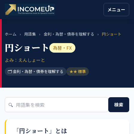
メニュー
ホーム
›
用語集
›
金利・為替・債券を理解する
›
円ショート
円ショート
為替・FX
よみ：えんしょーと
🗂 金利・為替・債券を理解する
★★ 標準
🔍
検索
「円ショート」とは