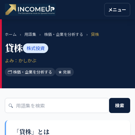
メニュー
ホーム
›
用語集
›
株価・企業を分析する
›
貸株
貸株
株式投資
よみ：かしかぶ
🗂 株価・企業を分析する
★ 発展
🔍
検索
「貸株」とは