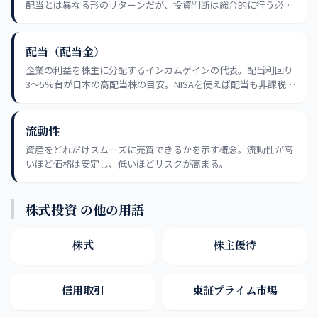
配当とは異なる形のリターンだが、投資判断は総合的に行う必要
がある。
配当（配当金）
企業の利益を株主に分配するインカムゲインの代表。配当利回り
3〜5%台が日本の高配当株の目安。NISAを使えば配当も非課税に
なり、再投資による複利効果も狙える。
流動性
資産をどれだけスムーズに売買できるかを示す概念。流動性が高
いほど価格は安定し、低いほどリスクが高まる。
株式投資 の他の用語
株式
株主優待
信用取引
東証プライム市場