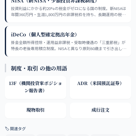
NISA（新NISA・少額投資非課税制度）
投資利益にかかる約20%の税金がゼロになる国の制度。新NISAは
年間360万円・生涯1,800万円の非課税枠を持ち、長期運用の税優
遇差額は数百万〜数千万円規模になる。
iDeCo（個人型確定拠出年金）
掛金全額所得控除・運用益非課税・受取時優遇の「三重節税」が
特長の老後専用積立制度。NISAと異なり原則60歳まで引き出し不
可のため、緊急予備資金を確保した上で活用する。
制度・取引 の他の用語
13F（機関投資家ポジショ
ADR（米国預託証券）
ン報告書）
現物取引
成行注文
🏷 関連タグ