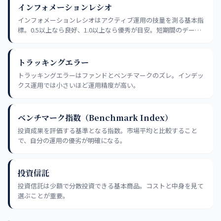
インフォメーションレシオ
インフォメーションレシオはアクティブ運用の技量を測る基本指
標。0.5以上なら良好、1.0以上なら優秀が目安。短期間のデータ
では統計的信頼性が低いため、5年以上の実績で評価することが
実践的な選定基準だ。
トラッキングエラー
トラッキングエラーはファンドとベンチマークのズレ。インデッ
クス運用では小さいほど運用精度が高い。
ベンチマーク指数（Benchmark Index）
投資成果を評価する基準となる指数。市場平均と比較すること
で、自分の運用の優劣が明確になる。
投資信託
投資信託は少額で分散投資できる基本商品。コストと中身を見て
選ぶことが重要。