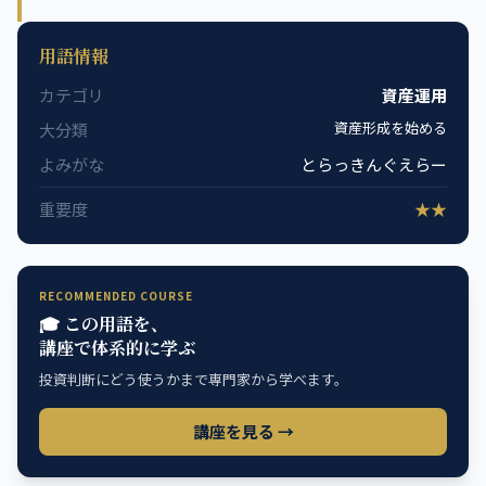
用語情報
カテゴリ
資産運用
資産形成を始める
大分類
よみがな
とらっきんぐえらー
重要度
★★
RECOMMENDED COURSE
🎓 この用語を、
講座で体系的に学ぶ
投資判断にどう使うかまで専門家から学べます。
講座を見る →