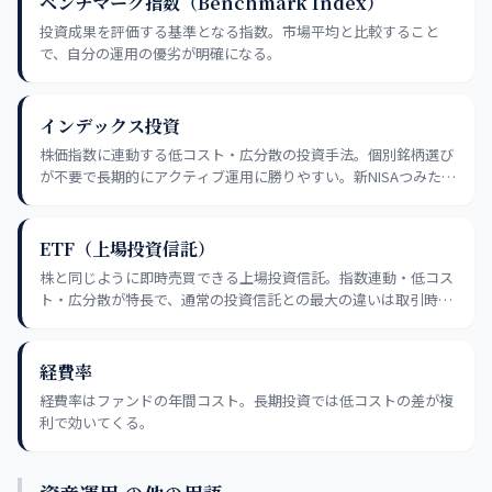
ベンチマーク指数（Benchmark Index）
投資成果を評価する基準となる指数。市場平均と比較すること
で、自分の運用の優劣が明確になる。
インデックス投資
株価指数に連動する低コスト・広分散の投資手法。個別銘柄選び
が不要で長期的にアクティブ運用に勝りやすい。新NISAつみたて
枠の主役。
ETF（上場投資信託）
株と同じように即時売買できる上場投資信託。指数連動・低コス
ト・広分散が特長で、通常の投資信託との最大の違いは取引時間
中に指値注文が可能な点。
経費率
経費率はファンドの年間コスト。長期投資では低コストの差が複
利で効いてくる。