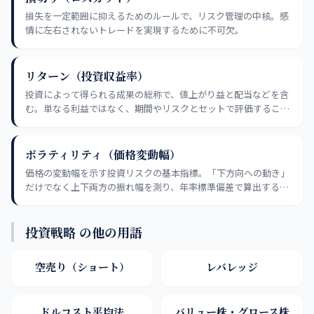
損失を一定範囲に抑えるためのルールで、リスク管理の中核。感
情に左右されないトレードを実現するために不可欠。
リターン（投資収益率）
投資によって得られる成果の総称で、値上がり益と配当などを含
む。単なる利益ではなく、期間やリスクとセットで評価すること
が重要。
ボラティリティ（価格変動幅）
価格の変動幅を示す投資リスクの基本指標。「下方向への動き」
だけでなく上下両方の振れ幅を測り、年率標準偏差で算出する。
VIX（先行予測）とヒストリカルボラティリティ（実績値）の違
いも押さえる。
投資戦略 の他の用語
空売り（ショート）
レバレッジ
ドルコスト平均法
バリュー株・グロース株