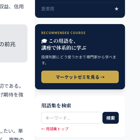
収益、信用
重要度
★
RECOMMENDED COURSE
🎓 この用語を、
の前兆
講座で体系的に学ぶ
投資判断にどう使うかまで専門家から学べま
す。
マーケットゼミを見る →
切である。
げ期待を強
用語集を検索
検索
← 用語集トップ
したい。単
く、複数の