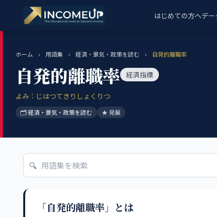
はじめての方へ
デー
ホーム
›
用語集
›
経済・景気・政策を読む
›
自発的離職率
自発的離職率
経済指標
よみ：じはつてきりしょくりつ
🗂 経済・景気・政策を読む
★ 発展
🔍
「自発的離職率」とは