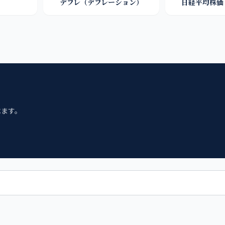
デフレ（デフレーション）
日経平均株価
べます。