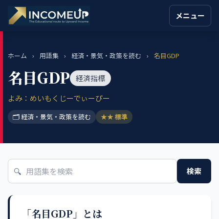
メニュー
ホーム
›
用語集
›
経済・景気・政策を読む
›
名目GDP
名目GDP
経済指標
よみ：めいもくじーでぃーぴー
🗂 経済・景気・政策を読む
★★ 標準
🔍
検索
「名目GDP」とは