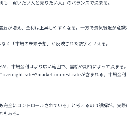
利も「買いたい人と売りたい人」のバランスで決まる。
需要が増え、金利は上昇しやすくなる。一方で景気後退が意識
。
なる金利ではなく「市場の未来予想」が反映された数字といえる。
短期金利だが、市場金利はより広い範囲で、需給や期待によって決まる
ernight-rateやmarket-interest-rateが含まれる。市場
も完全にコントロールされている」と考えるのは誤解だ。実際
ともある。