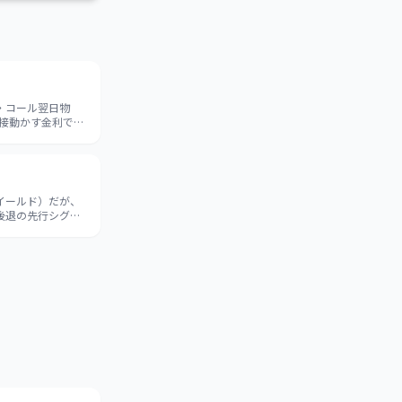
・コール翌日物
が直接動かす金利で、
イールド）だが、
後退の先行シグナ