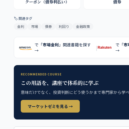
クーポン（債券利払い）
債券
🏷 関連タグ
金利
市場
債券
利回り
金融政策
で「
市場金利
」関連書籍を探す
で「
市
|
→
→
RECOMMENDED COURSE
この用語を、講座で体系的に学ぶ
意味だけでなく、投資判断にどう使うかまで専門家から学
マーケットゼミを見る →