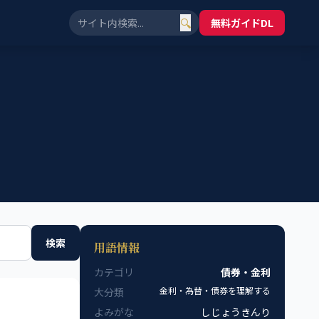
🔍
無料ガイドDL
検索
用語情報
カテゴリ
債券・金利
金利・為替・債券を理解する
大分類
よみがな
しじょうきんり