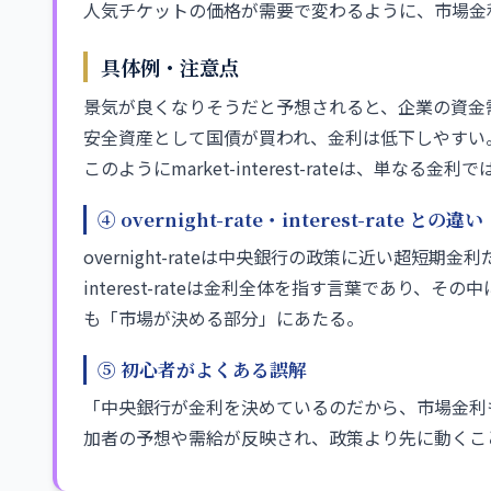
人気チケットの価格が需要で変わるように、市場金
具体例・注意点
景気が良くなりそうだと予想されると、企業の資金
安全資産として国債が買われ、金利は低下しやすい
このようにmarket-interest-rateは、単
④ overnight-rate・interest-rate との違い
overnight-rateは中央銀行の政策に近い超
interest-rateは金利全体を指す言葉であり、その中にov
も「市場が決める部分」にあたる。
⑤ 初心者がよくある誤解
「中央銀行が金利を決めているのだから、市場金利
加者の予想や需給が反映され、政策より先に動くこ