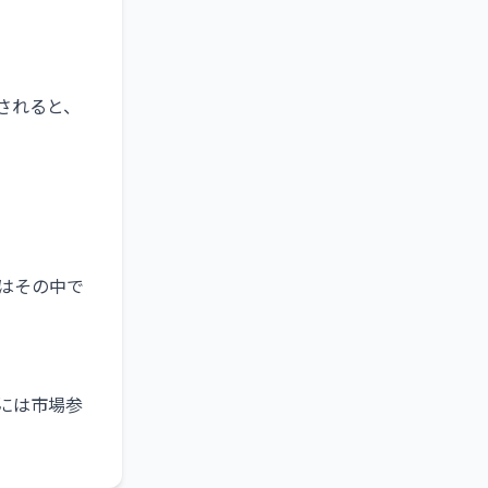
されると、
。
金利はその中で
には市場参