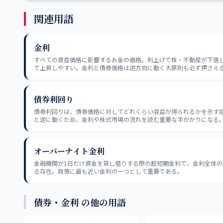
関連用語
金利
すべての資産価格に影響するお金の価格。利上げで株・不動産が下落
で上昇しやすい。金利と債券価格は逆方向に動く大原則も必ず押さえ
債券利回り
債券利回りは、債券価格に対してどれくらい収益が得られるかを示す
と逆に動くため、金利や株式市場の流れを読む重要な手がかりになる
オーバーナイト金利
金融機関が1日だけ資金を貸し借りする際の超短期金利で、金利全体の
る存在。政策に最も近い金利の一つとして重要である。
債券・金利 の他の用語