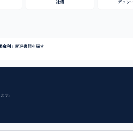
社債
デュレ
場金利
」関連書籍を探す
べます。