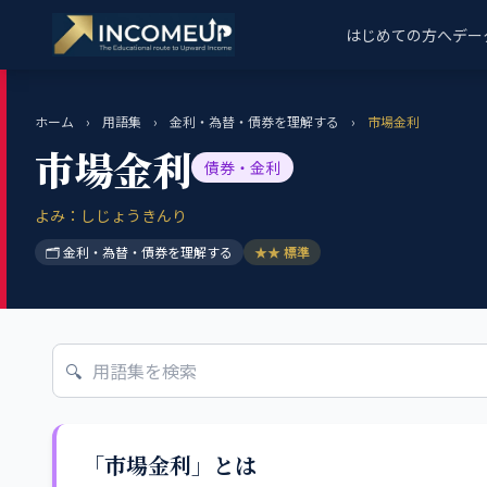
はじめての方へ
デー
ホーム
›
用語集
›
金利・為替・債券を理解する
›
市場金利
市場金利
債券・金利
よみ：しじょうきんり
🗂 金利・為替・債券を理解する
★★ 標準
🔍
「市場金利」とは