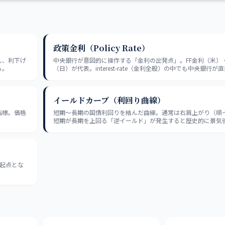
政策金利（Policy Rate）
し、利下げ
中央銀行が意図的に操作する「金利の出発点」。FF金利（米）
る。
（日）が代表。interest-rate（金利全般）の中でも中央銀行
株・為替・住宅ローンまで連鎖的に動かす。
イールドカーブ（利回り曲線）
指標。価格
短期〜長期の国債利回りを結んだ曲線。通常は右肩上がり（順
。
短期が長期を上回る「逆イールド」が発生すると歴史的に景気
ルとされる。「逆イールド」の親概念。
起点とな