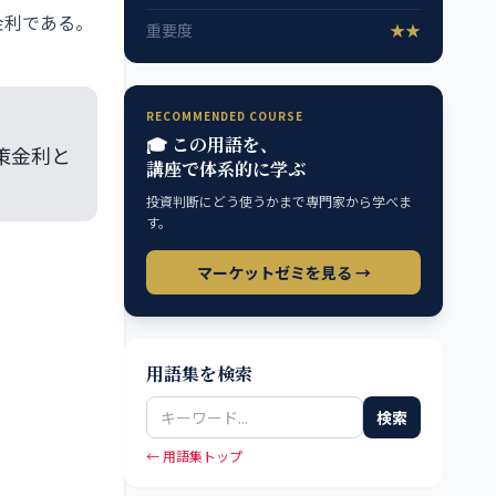
る金利である。
重要度
★★
RECOMMENDED COURSE
🎓 この用語を、
策金利と
講座で体系的に学ぶ
投資判断にどう使うかまで専門家から学べま
す。
マーケットゼミを見る →
用語集を検索
検索
← 用語集トップ