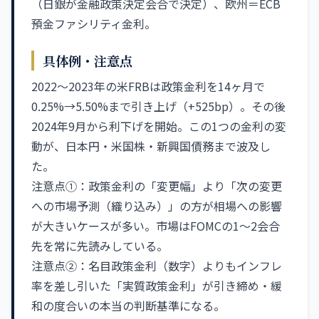
（日銀が金融政策決定会合で決定）、欧州＝ECB
預金ファシリティ金利。
具体例・注意点
2022〜2023年の米FRBは政策金利を14ヶ月で
0.25%→5.50%まで引き上げ（+525bp）。その後
2024年9月から利下げを開始。この1つの金利の変
動が、日本円・米国株・新興国債務まで波及し
た。
注意点①：政策金利の「変更幅」より「次の変更
への市場予測（織り込み）」の方が相場への影響
が大きいケースが多い。市場はFOMCの1〜2会合
先を常に先読みしている。
注意点②：名目政策金利（数字）よりもインフレ
率を差し引いた「実質政策金利」が引き締め・緩
和の度合いの本当の判断基準になる。