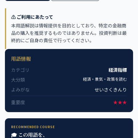
⚠️ ご利用にあたって
本用語解説は情報提供を目的としており、特定の金融商
品の購入を推奨するものではありません。投資判断は最
終的にご自身の責任で行ってください。
用語情報
カテゴリ
経済指標
経済・景気・政策を読む
大分類
よみがな
せいさくきんり
重要度
★★★
RECOMMENDED COURSE
🎓 この用語を、