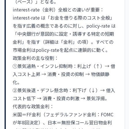
（ベース）」となる。
interest-rate（金利）全般との違いが重要：
interest-rate は「お金を借りる際のコスト全般」
を指す広義の概念であるのに対し、policy-rate は
「中央銀行が意図的に設定・誘導する特定の短期
金利」を指す（詳細は「金利」の項）。すべての
市場金利はpolicy-rateを起点に連鎖的に動く。
政策金利の主な役割：
①景気過熱・インフレ抑制時：利上げ（↑）→ 借
入コスト上昇 → 消費・投資の抑制 → 物価鎮静
化。
②景気後退・デフレ懸念時：利下げ（↓）→ 借入
コスト低下 → 消費・投資の刺激 → 景気浮揚。
代表的な政策金利：
米国＝FF金利（フェデラルファンド金利：FOMC
が年8回決定）、日本＝無担保コール翌日物金利