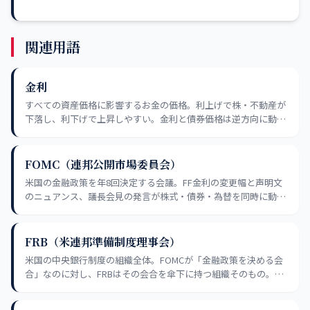
関連用語
金利
すべての資産価格に影響するお金の価格。利上げで株・不動産が
下落し、利下げで上昇しやすい。金利と債券価格は逆方向に動く
大原則も必ず押さえる。
FOMC（連邦公開市場委員会）
米国の金融政策を年8回決定する会議。FF金利の変更幅と声明文
のニュアンス、議長会見の発言が株式・債券・為替を同時に動か
す。ブラックアウト期間中のリーク情報には注意が必要。
FRB（米連邦準備制度理事会）
米国の中央銀行制度の組織全体。FOMCが「金融政策を決める会
合」なのに対し、FRBはその会合を傘下に持つ組織そのもの。雇
用最大化・物価安定のデュアルマンデートで世界の金融秩序に最
も影響力を持つ機関。