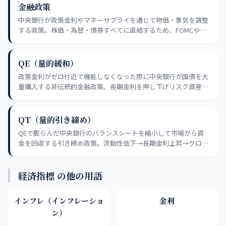
金融政策
中央銀行が政策金利やマネーサプライを通じて物価・景気を調整
する政策。株価・為替・債券すべてに直結するため、FOMCや日
銀会合は投資家必須の定点観測イベントだ。
QE（量的緩和）
政策金利がゼロ付近で機能しなくなった際に中央銀行が国債を大
量購入する非伝統的金融政策。長期金利を押し下げリスク資産に
資金を誘導するが、QT（縮小）開始後は株式市場への逆風とな
る。
QT（量的引き締め）
QEで膨らんだ中央銀行のバランスシートを縮小して市場から資
金を回収する引き締め政策。流動性低下→長期金利上昇→グロー
ス株・リスク資産に逆風という連鎖に注意。
経済指標 の他の用語
インフレ（インフレーショ
金利
ン）