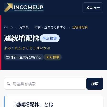
メニュー
ホーム
›
用語集
›
株価・企業を分析する
›
連続増配株
連続増配株
株式投資
よみ：れんぞくぞうはいかぶ
🗂 株価・企業を分析する
★★ 標準
🔍
検索
「連続増配株」とは