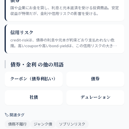
債券
国や企業にお金を貸し、利息と元本返済を受ける投資商品。安定
収益が特徴だが、金利や信用リスクの影響を受ける。
信用リスク
credit-riskは、債券の利息や元本が約束どおり支払われない危
険。高いcouponや高いbond-yieldは、この信用リスクの大きさ
を反映している場合が多い。
債券・金利 の他の用語
クーポン（債券利払い）
債券
社債
デュレーション
🏷 関連タグ
債務不履行
ジャンク債
ソブリンリスク