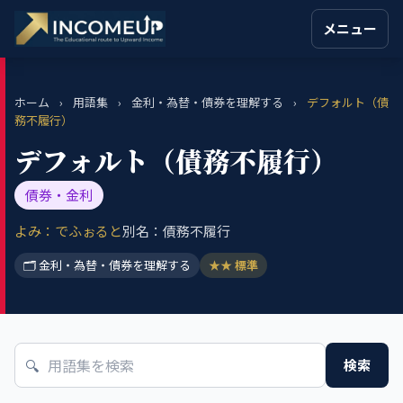
メニュー
ホーム
›
用語集
›
金利・為替・債券を理解する
›
デフォルト（債
務不履行）
デフォルト（債務不履行）
債券・金利
よみ：でふぉると
別名：債務不履行
🗂 金利・為替・債券を理解する
★★ 標準
🔍
検索