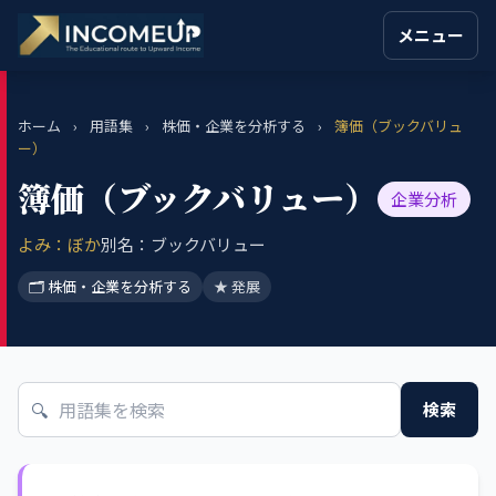
メニュー
ホーム
›
用語集
›
株価・企業を分析する
›
簿価（ブックバリュ
ー）
簿価（ブックバリュー）
企業分析
よみ：ぼか
別名：ブックバリュー
🗂 株価・企業を分析する
★ 発展
🔍
検索