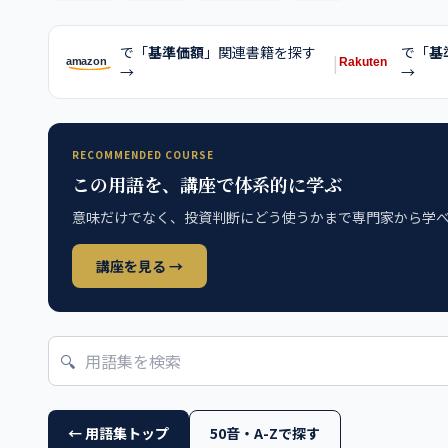
で「
基準価額
」関連書籍を探す
で「
基
|
→
→
RECOMMENDED COURSE
この用語を、講座で体系的に学ぶ
意味だけでなく、投資判断にどう使うかまで専門家から学
講座を見る →
🔍
← 用語集トップ
50音・A-Zで探す