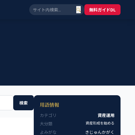
🔍
無料ガイドDL
検索
用語情報
カテゴリ
資産運用
資産形成を始める
大分類
よみがな
きじゅんかがく