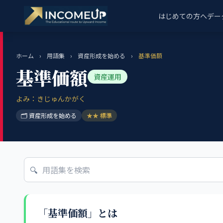
はじめての方へ
デー
ホーム
›
用語集
›
資産形成を始める
›
基準価額
基準価額
資産運用
よみ：きじゅんかがく
🗂 資産形成を始める
★★ 標準
🔍
「基準価額」とは