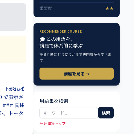
重要度
★★
RECOMMENDED COURSE
🎓 この用語を、
講座で体系的に学ぶ
投資判断にどう使うかまで専門家から学べま
す。
講座を見る →
、下がれば
りで表示さ
用語集を検索
## 具体
ト、トータ
検索
← 用語集トップ