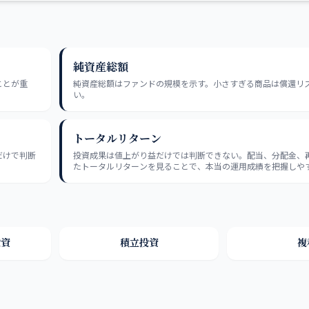
純資産総額
ことが重
純資産総額はファンドの規模を示す。小さすぎる商品は償還リ
い。
トータルリターン
だけで判断
投資成果は値上がり益だけでは判断できない。配当、分配金、
たトータルリターンを見ることで、本当の運用成績を把握しや
投資
積立投資
複