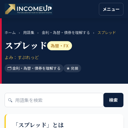
メニュー
ホーム
›
用語集
›
金利・為替・債券を理解する
›
スプレッド
スプレッド
為替・FX
よみ：すぷれっど
🗂 金利・為替・債券を理解する
★ 発展
🔍
検索
「スプレッド」とは