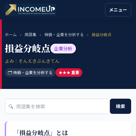
メニュー
ホーム
›
用語集
›
株価・企業を分析する
›
損益分岐点
損益分岐点
企業分析
よみ：そんえきぶんきてん
🗂 株価・企業を分析する
★★★ 重要
🔍
検索
「損益分岐点」とは