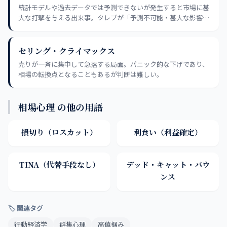
統計モデルや過去データでは予測できないが発生すると市場に甚
大な打撃を与える出来事。タレブが「予測不可能・甚大な影響・
後付け合理化」の3特性で定義。完全回避は不可能なため損切り
ルールと分散投資で被害を限定するのが現実的な備え。
セリング・クライマックス
売りが一斉に集中して急落する局面。パニック的な下げであり、
相場の転換点となることもあるが判断は難しい。
相場心理 の他の用語
損切り（ロスカット）
利食い（利益確定）
TINA（代替手段なし）
デッド・キャット・バウ
ンス
🏷 関連タグ
行動経済学
群集心理
高値掴み