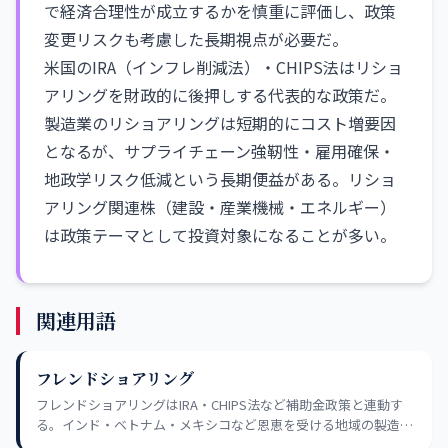
で経済合理性が成立するかを慎重に評価し、政策
変更リスクも考慮した長期視点が必要だ。
米国のIRA（インフレ削減法）・CHIPS法はリショ
アリングを財政的に後押しする代表的な政策だ。
製造業のリショアリングは短期的にコスト増要因
となるが、サプライチェーン強靭性・雇用確保・
地政学リスク低減という長期便益がある。リショ
アリング関連株（建設・産業機械・エネルギー）
は政策テーマとして投資対象になることが多い。
関連用語
フレンドショアリング
フレンドショアリングはIRA・CHIPS法など補助金政策と連動す
る。インド・ベトナム・メキシコなど恩恵を受ける地域の製造
業・インフラ銘柄と、コスト増を受ける中国依存企業を峻別する