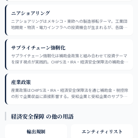
視点が投資に役立つ。
ニアショアリング
ニアショアリングはメキシコ・東欧への製造移転テーマ。工業団
地開発・物流・電力インフラへの投資機会が生まれるが、各国の
インフラ制約・政策リスクを過小評価しないことが判断の要点
だ。
サプライチェーン強靭化
サプライチェーン強靭化は補助金政策と組み合わせて投資テーマ
を探す視点が実践的。CHIPS法・IRA・経済安全保障法の補助金受
取企業や設備投資計画の発表を追うことで、受益企業の絞り込み
精度が上がる。
産業政策
産業政策はCHIPS法・IRA・経済安全保障法を通じ補助金・税控除
の形で企業収益に直接影響する。受給企業と受給企業のサプライ
ヤー・競合企業を分けて評価し、政策変更リスクとセットで判断
することが実践的だ。
経済安全保障 の他の用語
輸出規制
エンティティリスト