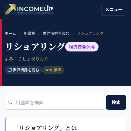
メニュー
ホーム
›
用語集
›
世界情勢を読む
›
リショアリング
リショアリング
経済安全保障
よみ：りしょありんぐ
🗂 世界情勢を読む
★★ 標準
🔍
検索
「リショアリング」とは