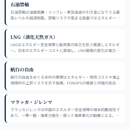
石油禁輸
石油禁輸は油価急騰・インフレ・景気後退の引き金になりうる最
高レベルの経済制裁。禁輸リスクが高まる局面ではエネルギー
株・コモディティが上昇し、エネルギー集約型産業株が下落する
パターンを念頭に、ポートフォリオのエネルギーリスクを定期的
に評価することが重要だ。
LNG（液化天然ガス）
LNGはエネルギー安全保障と脱炭素の両立を担う橋渡しエネルギ
ー。日本のエネルギーコストに直結し、LNG価格の変化は電力・
ガス・化学・輸送コストに波及する。地域別価格（JKM・TTF）
と主要輸出国の供給動向を定期的に把握することが実践的なエネ
ルギーリスク管理の基本だ。
航行の自由
航行の自由をめぐる米中の摩擦はエネルギー・物流コストや海上
保険料の上昇リスクを示す指標。FONOPSの頻度と中国の反応強
度を定期的に確認し、シーレーン関連リスクの変化を先取りする
習慣が有効だ。
マラッカ・ジレンマ
マラッカジレンマは中国のエネルギー安全保障の根本的脆弱性で
あり、一帯一路・海軍力強化・南シナ海軍事化の動機となる。イ
ンド洋・南シナ海のシーレーン安全保障はエネルギー輸入コスト
と海上保険料に直結する投資変数だ。