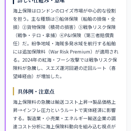
詳しい仕組み・意味
海上保険はロンドンのロイズ市場が中心的な役割
を担う。主な種類は①船体保険（船舶の損傷・全
損）②貨物保険（積荷の損害）③戦争リスク保険
（戦争・テロ・拿捕）④P&I保険（第三者賠償責
任）だ。紛争地域・海賊多発水域を航行する船舶
には追加保険料（War Risk Premium）が適用され
る。2024年の紅海・フーシ攻撃では戦争リスク保
険料が急騰し、スエズ運河回避の迂回ルート（喜
望峰経由）が増加した。
具体例・注意点
海上保険料の急騰は輸送コスト上昇→製品価格上
昇→インフレ圧力というルートで実体経済に影響
する。製造業・小売業・エネルギー輸送企業の調
達コスト分析に海上保険料動向を組み込む視点が