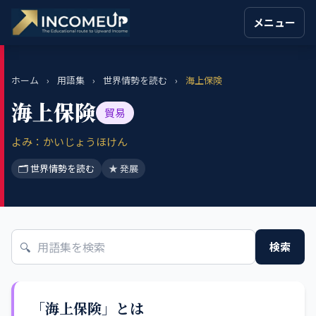
メニュー
ホーム
›
用語集
›
世界情勢を読む
›
海上保険
海上保険
貿易
よみ：かいじょうほけん
🗂 世界情勢を読む
★ 発展
🔍
検索
「海上保険」とは