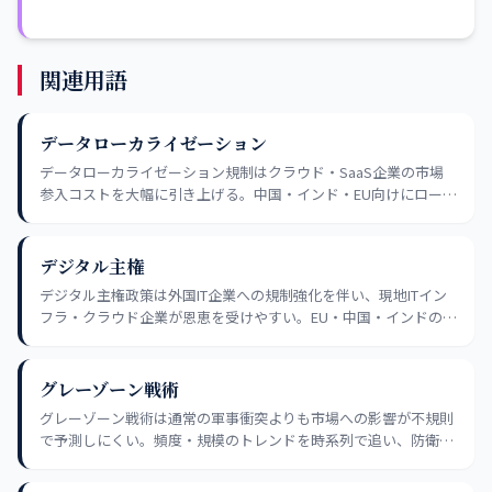
関連用語
データローカライゼーション
データローカライゼーション規制はクラウド・SaaS企業の市場
参入コストを大幅に引き上げる。中国・インド・EU向けにローカ
ルインフラを持つ企業が有利で、規制対応コストを価格転嫁でき
るかが収益性の分岐点となる。
デジタル主権
デジタル主権政策は外国IT企業への規制強化を伴い、現地ITイン
フラ・クラウド企業が恩恵を受けやすい。EU・中国・インドの政
策動向を追い、参入規制と地元企業の成長機会を組み合わせて評
価する視点が有効だ。
グレーゾーン戦術
グレーゾーン戦術は通常の軍事衝突よりも市場への影響が不規則
で予測しにくい。頻度・規模のトレンドを時系列で追い、防衛・
サイバーセキュリティ関連銘柄のリスクプレミアムを評価する視
点が有効だ。