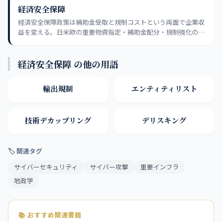
経済安全保障
経済安全保障政策は補助金受取と規制コストという両面で企業収
益を変える。日米欧の重要物資指定・補助金配分・規制強化の動
向を追い、恩恵を受けるセクターと規制コストが増える企業を峻
別する視点が実践的だ。
経済安全保障 の他の用語
輸出規制
エンティティリスト
技術デカップリング
デリスキング
🏷 関連タグ
サイバーセキュリティ
サイバー攻撃
重要インフラ
地政学
📚 おすすめ関連書籍