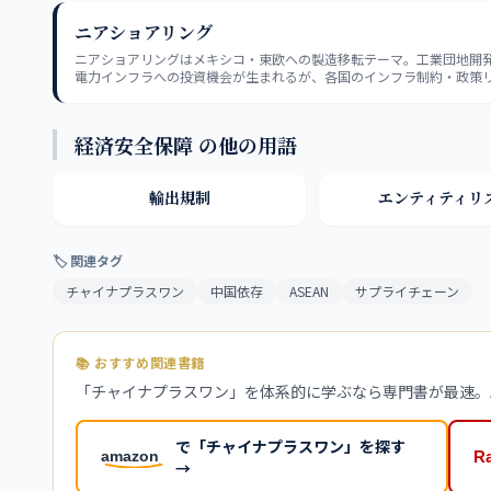
ニアショアリング
ニアショアリングはメキシコ・東欧への製造移転テーマ。工業団地開
電力インフラへの投資機会が生まれるが、各国のインフラ制約・政策
小評価しないことが判断の要点だ。
経済安全保障 の他の用語
輸出規制
エンティティリ
🏷 関連タグ
チャイナプラスワン
中国依存
ASEAN
サプライチェーン
📚 おすすめ関連書籍
「チャイナプラスワン」を体系的に学ぶなら専門書が最速。A
で「チャイナプラスワン」を探す
→