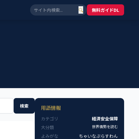
🔍
無料ガイドDL
検索
用語情報
カテゴリ
経済安全保障
世界情勢を読む
大分類
よみがな
ちゃいなぷらすわん