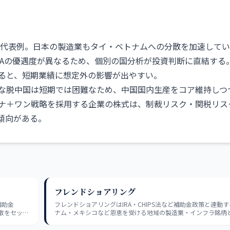
散が代表例。日本の製造業もタイ・ベトナムへの分散を加速して
TAの優遇度が異なるため、個別の国分析が投資判断に直結する
ると、短期業績に想定外の影響が出やすい。
な脱中国は短期では困難なため、中国国内生産をコア維持しつ
ナ＋ワン戦略を採用する企業の株式は、制裁リスク・関税リス
傾向がある。
フレンドショアリング
補助金
フレンドショアリングはIRA・CHIPS法など補助金政策と連動
分散をセット
ナム・メキシコなど恩恵を受ける地域の製造業・インフラ銘柄
ける中国依存企業を峻別する視点が投資に役立つ。