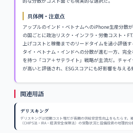
的な分散がコスト面でも現実的な選択だ。
具体例・注意点
アップルのインド・ベトナムへのiPhone生産分
の国ごとに政治リスク・インフラ・労働コスト・F
上げコストと稼働までのリードタイムを過小評価す
タイ・ベトナム・インドへの分散が進む一方、完全
を持つ「コア＋サテライト」戦略が主流だ。チャイ
が高いと評価され、ESGスコアにも好影響を与える
関連用語
デリスキング
デリスキングは短期コスト増だが長期の供給安定性向上をもたらす。
（CHIPS法・IRA・経済安全保障法）の受取状況と設備投資の地理的
で評価すると、恩恵を受ける企業・地域の特定精度が高まる。