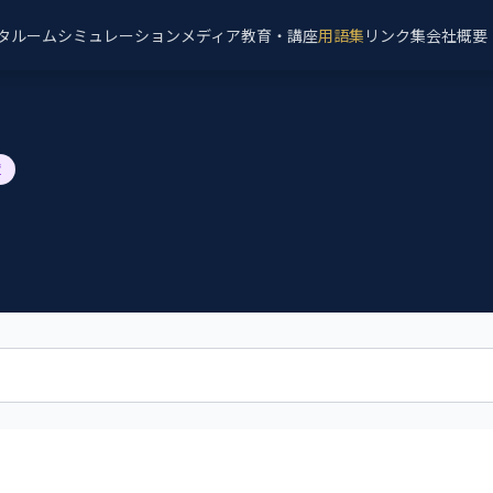
タルーム
シミュレーション
メディア
教育・講座
用語集
リンク集
会社概要
障