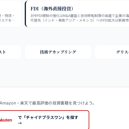
FDI（海外直接投資）
発・物流・
対中FDI規制の強化はM&A審査と技術移転制限の両面で企業の
リスクを過
代替先（インド・東南アジア・メキシコ）へのFDI拡大は新興
地政学ポジションの変化として長期投資テーマになる。
スト
技術デカップリング
デリス
mazon・楽天で最高評価の投資書籍を見つけよう。
で「チャイナプラスワン」を探す
→