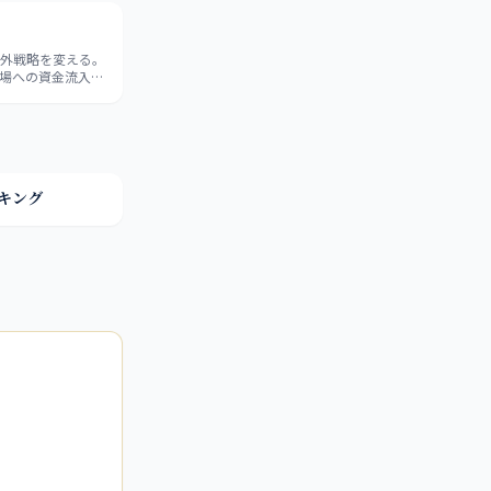
海外戦略を変える。
市場への資金流入と
キング