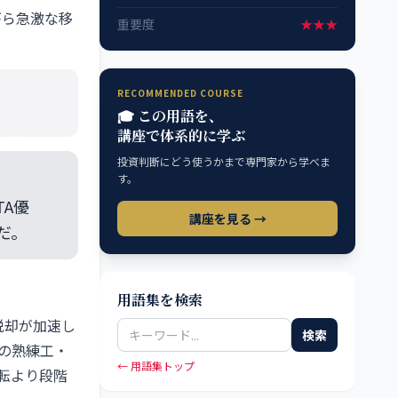
がら急激な移
重要度
★★★
RECOMMENDED COURSE
🎓 この用語を、
講座で体系的に学ぶ
投資判断にどう使うかまで専門家から学べま
す。
A優
講座を見る →
だ。
用語集を検索
脱却が加速し
検索
の熟練工・
← 用語集トップ
転より段階