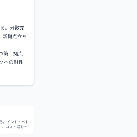
いる。分散先
。新拠点立ち
つ第二拠点
クへの耐性
する。インド・ベト
と、コスト増を受